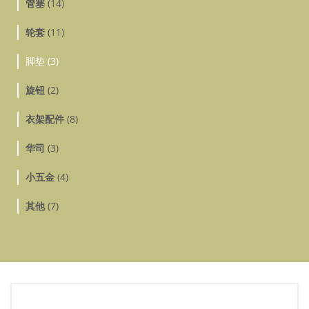
管塞
(14)
轮套
(11)
脚垫 (3)
旋钮
(2)
衣架配件
(8)
华司
(3)
小五金
(4)
其他
(7)